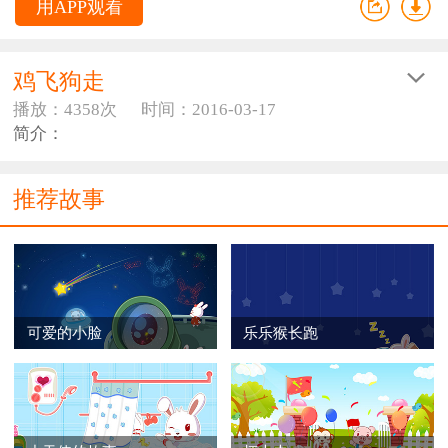
用APP观看
鸡飞狗走
播放：4358次
时间：2016-03-17
简介：
推荐故事
可爱的小脸
乐乐猴长跑