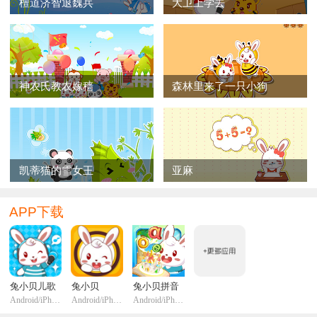
檀道济智退魏兵
大卫上学去
神农氏教农嫁穑
森林里来了一只小狗
凯蒂猫的雪女王
亚麻
APP下载
兔小贝儿歌
兔小贝
兔小贝拼音
Android/iPhone/iPadi
Android/iPhone/iPadi
Android/iPhone/iPadi