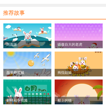
推荐故事
两面派
骄傲自大的老虎
颜杲卿骂贼
拇指姑娘
鹬蚌相争视频
船上的猫