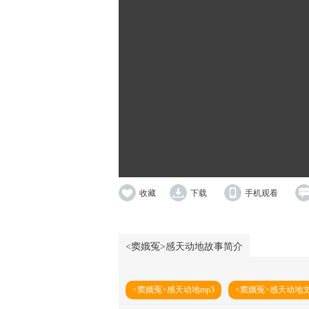
收藏
下载
手机观看
<窦娥冤>感天动地故事简介
<窦娥冤>感天动地mp3
<窦娥冤>感天动地