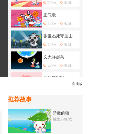
126次
收藏
正气歌
342次
收藏
张世杰死守厓山
177次
收藏
文天祥起兵
237次
收藏
贾似道误国
次播放
315次
收藏
推荐故事
成吉思汗(下)
144次
收藏
骄傲的猪
播放30487次
成吉思汗(上)
332次
收藏