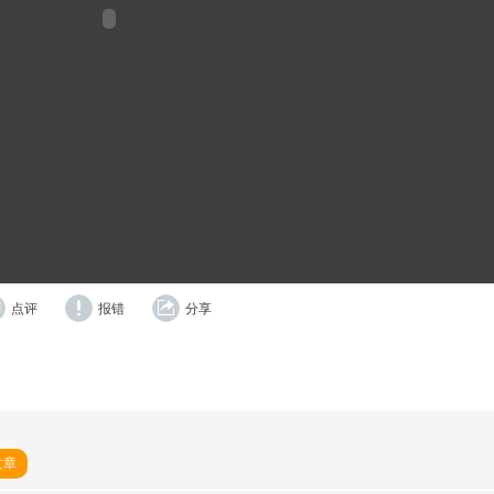
点评
报错
分享
文章