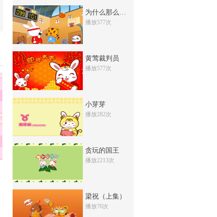
陆游临终留
为什么那么多人喜欢
播放577次
308次
收藏
辛弃疾活捉叛徒
黄莺裁判员
153次
收藏
播放577次
虞允文书生退敌
277次
收藏
小芽芽
钟相杨么起义
播放282次
176次
收藏
＂莫须有＂冤狱
贪玩的国王
157次
播放2213次
收藏
卖国贼秦桧
583次
收藏
梁祝（上集）
播放70次
岳家军大破金兀术