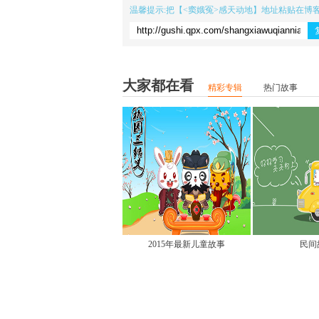
温馨提示:把【
<窦娥冤>感天动地
】地址粘贴在博
大家都在看
精彩专辑
热门故事
2015年最新儿童故事
民间