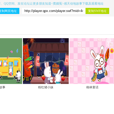
客、QQ空间、发在论坛让更多朋友知道
<窦娥冤>感天动地故事下载
及观看地址
复制网页地址
复制SWF地址
故事
粉红猪小妹
格林童话