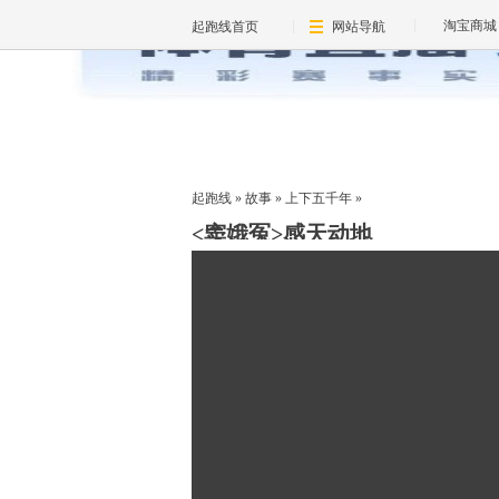
淘宝商城
起跑线首页
网站导航
起跑线
»
故事
»
上下五千年
»
<窦娥冤>感天动地