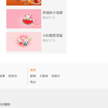
169次
收藏
幸福的小池塘
岳飞
播放837次
380次
收藏
韩世忠阻击金兵
小红帽英语版
105次
收藏
播放557次
女词人李清照
788次
收藏
宗泽的故事
频道
188次
收藏
故事
轻音乐
新闻
儿童画
动画片
电台
北宋的灭亡
297次
收藏
太学生请愿
日内删除
214次
收藏