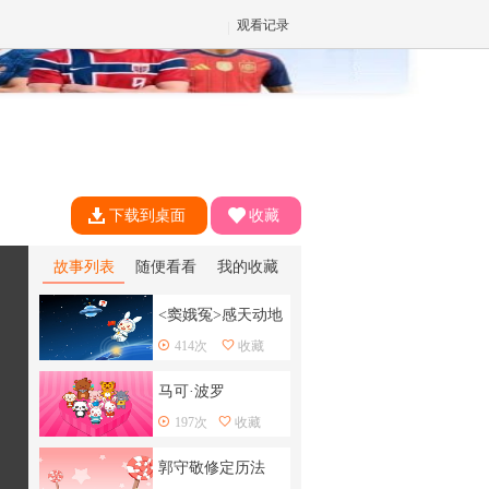
观看记录
✕
下载到桌面
收藏
故事列表
随便看看
我的收藏
<窦娥冤>感天动地
414次
收藏
马可·波罗
197次
收藏
郭守敬修定历法