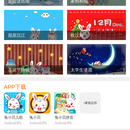
史拉达出现
家狗和狼
就呜呜地哭起来。毛猴说：“哭吧！天黑了我再放你回
家。”
毛猴说完，笑嘻嘻地跑去
屈原沉江
铁汉斯
摘野果了。
圣诞节特辑
太学生请愿
APP下载
兔小贝儿歌
兔小贝
兔小贝拼音
Android/iPhone/iPadi
Android/iPhone/iPadi
Android/iPhone/iPadi