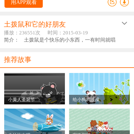
用APP观看
土拨鼠和它的好朋友
播放：236551次
时间：2015-03-19
简介： 土拨鼠是个快乐的小东西，一有时间就唱
歌。“啦啦啦，请快请快到我家！”
推荐故事
小鸟飞过来：“快别唱了，多难听的歌！”
壁虎爬过来：“吱啦啦吱啦啦，烦死人啦！”
小青蛇抬起头来说：“听你唱歌，我简直要发疯了！”
小黄人圣诞节
给小狗狗洗澡
毛猴跳过来，冷不防一下抓住了土拨鼠：“哈哈，让你
讨人厌，这下你可唱不成了！”
土拨鼠被毛猴带到高高树上的一个小阁楼里，它回不
了家呀，