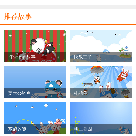
推荐故事
打火匣的故事
快乐王子
姜太公钓鱼
杜鹃鸟
东施效颦
朝三暮四