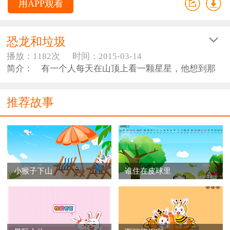
用APP观看
恐龙和垃圾
播放：1182次
时间：2015-03-14
简介： 有一个人每天在山顶上看一颗星星，他想到那
个星球上去。他爬上树梢，离星球还是远得很；他想象
小鸟一样有一双翅膀，飞到星球上去；他想造出火箭，
推荐故事
然后乘火箭上去……
小猴子下山
谁住在皮球里