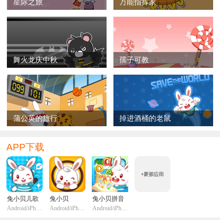
星际之旅
万能指挥家
舞火龙庆中秋
孺子可教
蒲公英的旅行
掉进酒桶的老鼠
APP下载
兔小贝儿歌
兔小贝
兔小贝拼音
Android/iPhone/iPadi
Android/iPhone/iPadi
Android/iPhone/iPadi