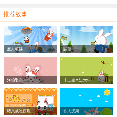
推荐故事
魔力项链
鼹鼠
河伯娶亲
十二生肖过大年
猪八戒吃西瓜
铁人汉斯