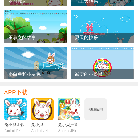
不可救药
当上大侦探
王羲之的故事
夏天的快乐
小白兔和小灰兔
诚实的小松鼠
APP下载
兔小贝儿歌
兔小贝
兔小贝拼音
Android/iPhone/iPadi
Android/iPhone/iPadi
Android/iPhone/iPadi