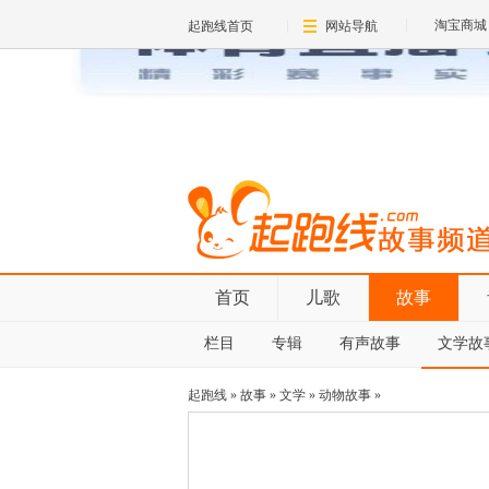
淘宝商城
起跑线首页
网站导航
首页
儿歌
故事
栏目
专辑
有声故事
文学故
起跑线
»
故事
»
文学
»
动物故事
»