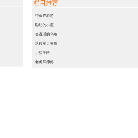
栏目推荐
带鱼竖着游
聪明的小鹿
会说话的乌龟
退役军犬黄狐
小猪坐轿
老虎拜师傅