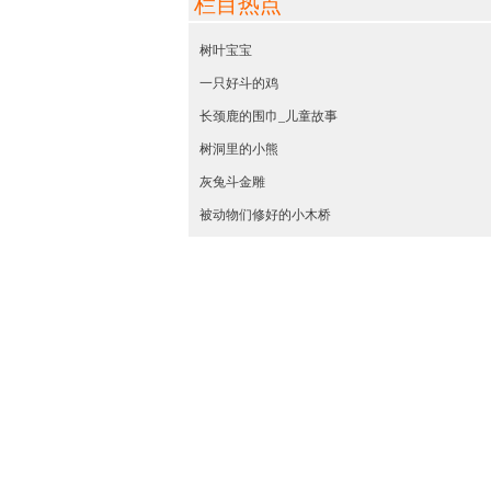
栏目热点
树叶宝宝
一只好斗的鸡
长颈鹿的围巾_儿童故事
树洞里的小熊
灰兔斗金雕
被动物们修好的小木桥