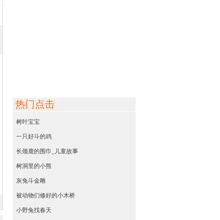
热门点击
树叶宝宝
一只好斗的鸡
长颈鹿的围巾_儿童故事
树洞里的小熊
灰兔斗金雕
被动物们修好的小木桥
小野兔找春天