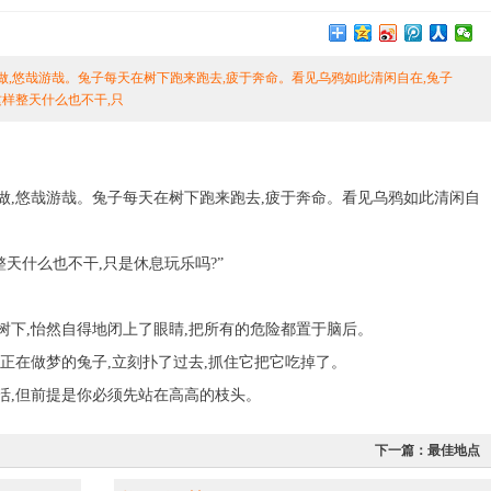
做,悠哉游哉。兔子每天在树下跑来跑去,疲于奔命。看见乌鸦如此清闲自在,兔子
这样整天什么也不干,只
,悠哉游哉。兔子每天在树下跑来跑去,疲于奔命。看见乌鸦如此清闲自
天什么也不干,只是休息玩乐吗?”
下,怡然自得地闭上了眼睛,把所有的危险都置于脑后。
正在做梦的兔子,立刻扑了过去,抓住它把它吃掉了。
,但前提是你必须先站在高高的枝头。
下一篇：
最佳地点