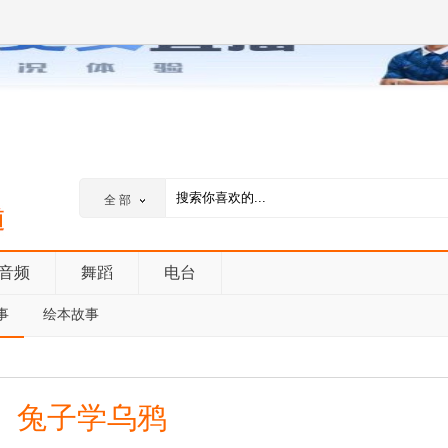
全 部
音频
舞蹈
电台
事
绘本故事
兔子学乌鸦