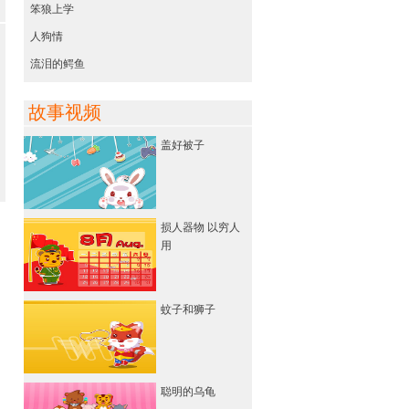
笨狼上学
人狗情
流泪的鳄鱼
故事视频
盖好被子
损人器物 以穷人
用
蚊子和狮子
聪明的乌龟