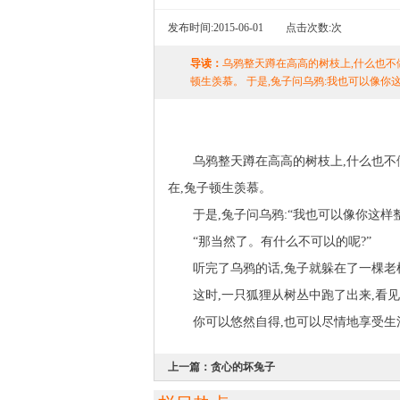
发布时间:
2015-06-01
点击次数:
次
导读：
乌鸦整天蹲在高高的树枝上,什么也不
顿生羡慕。 于是,兔子问乌鸦:我也可以像你
乌鸦整天蹲在高高的树枝上,什么也不做
在,兔子顿生羡慕。
于是,兔子问乌鸦:“我也可以像你这样整
“那当然了。有什么不可以的呢?”
听完了乌鸦的话,兔子就躲在了一棵老树
这时,一只狐狸从树丛中跑了出来,看见
你可以悠然自得,也可以尽情地享受生活
上一篇：
贪心的坏兔子