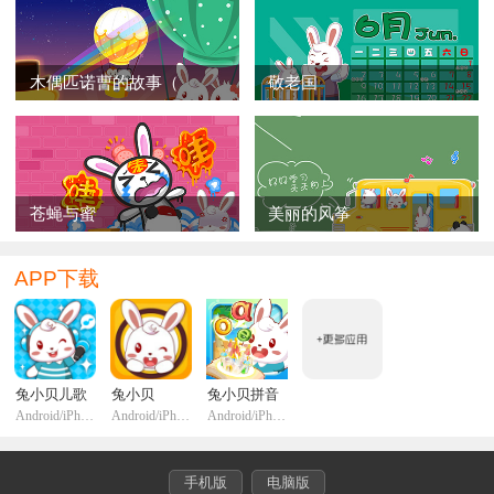
木偶匹诺曹的故事（
敬老国
苍蝇与蜜
美丽的风筝
APP下载
兔小贝儿歌
兔小贝
兔小贝拼音
Android/iPhone/iPadi
Android/iPhone/iPadi
Android/iPhone/iPadi
手机版
电脑版