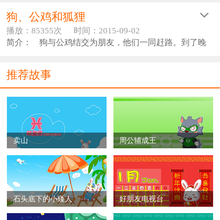
狗、公鸡和狐狸
播放：85355次
时间：2015-09-02
简介： 狗与公鸡结交为朋友，他们一同赶路。到了晚
上，公鸡一跃跳到树上，在树枝上栖息，狗就在下面树
洞里过夜。
推荐故事
黎明到来时，公鸡像往常一样啼叫起来。有只狐狸听
见鸡叫，想要吃鸡肉，便跑来站在树下，恭敬地请鸡下
来，并说：“多么美的嗓音啊！太悦耳动听了，我真想拥
抱你。
卖山
周公辅成王
快下来，让我们一起唱支小夜曲吧。”鸡回答说：“请
你去叫醒树洞里的那个看门守夜的，他一开门，我就可
以下来。”狐狸立刻去叫门，狗突然跳了起来，把他咬住
撕碎了。
石头底下的小矮人
好朋友电视台