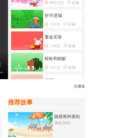
8091万次
收藏
折竿进城
1567次
收藏
重金买骨
1348次
收藏
蜈蚣和蚂蚁
1951次
收藏
抬驴
次播放
9801万次
收藏
推荐故事
龟兔赛跑
2986万次
收藏
路路熊种麦粒
播放209次
捕到石头的渔夫
4001次
收藏