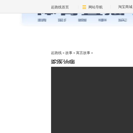
淘宝商城
起跑线首页
网站导航
起跑线
»
故事
»
寓言故事
»
驼医治病