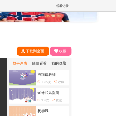
观看记录
✕
下载到桌面
收藏
故事列表
随便看看
我的收藏
熊猫请教师
1355次
收藏
蜘蛛和风湿病
937次
收藏
杨柳风