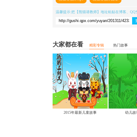
温馨提示:把【
熊猫请教师
】地址粘贴在博客、QQ
大家都在看
精彩专辑
热门故事
2015年最新儿童故事
幼儿故