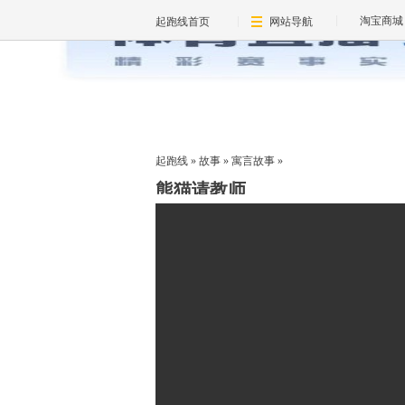
淘宝商城
起跑线首页
网站导航
起跑线
»
故事
»
寓言故事
»
熊猫请教师