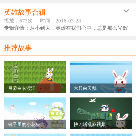
英雄故事合辑
播放：673次
时间：2016-03-28
专辑详情：从小到大，英雄在我们心中，总是那么光辉
神圣，让每个孩子心中也不禁有了一个英雄梦。希望如
超人一般无所不能，拯救他人于危难之中；或者是勇敢
推荐故事
正义的奥特曼，面对困难不畏惧，不逃脱，勇敢战斗。
不管如何，英雄们的故事总在我们心中。
吕蒙白衣渡江
六只白天鹅
镜子里的小花猫
快刀斩乱麻视频