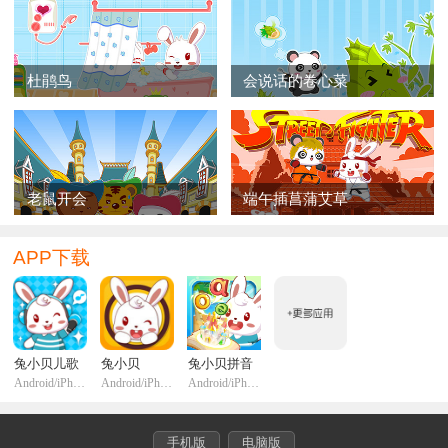
杜鹃鸟
会说话的卷心菜
老鼠开会
端午插菖蒲艾草
APP下载
兔小贝儿歌
兔小贝
兔小贝拼音
Android/iPhone/iPadi
Android/iPhone/iPadi
Android/iPhone/iPadi
手机版
电脑版