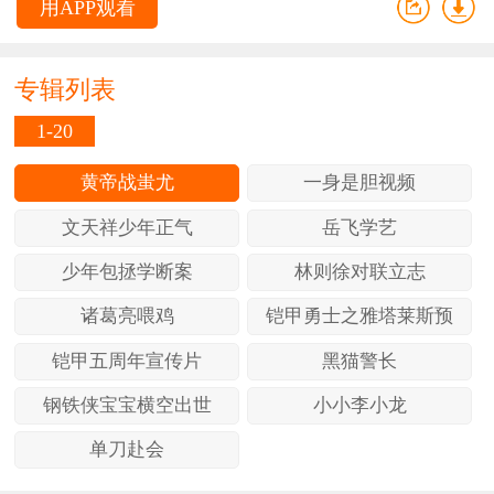
用APP观看
专辑列表
1-20
黄帝战蚩尤
一身是胆视频
文天祥少年正气
岳飞学艺
少年包拯学断案
林则徐对联立志
诸葛亮喂鸡
铠甲勇士之雅塔莱斯预
铠甲五周年宣传片
黑猫警长
钢铁侠宝宝横空出世
小小李小龙
单刀赴会