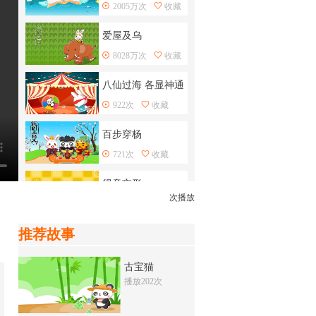
2005万次
收藏
爱屋及乌
8028万次
收藏
八仙过海 各显神通
922次
收藏
百步穿杨
721次
收藏
得意忘形
次播放
4349次
收藏
推荐故事
揠苗助长
2068万次
收藏
古宝猫
播放202次
如意算盘
7942次
收藏