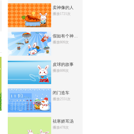
闭门思过
卖神像的人
播放1721次
2781万次
收藏
巧夺天工
假如有个神奇王国
7447次
收藏
播放809次
打草惊蛇
8718次
收藏
皮球的故事
对牛弹琴
播放699次
4863万次
收藏
双管齐下
闭门造车
5353次
播放2551次
收藏
东施效颦
1999万次
收藏
祛寒娇耳汤
播放478次
齐人偷金