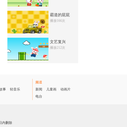
7409次
收藏
霸道的屁屁
如火如荼
播放166次
5748次
收藏
滥竽充数
文艺复兴
9408万次
收藏
播放212次
叶公好龙
8596万次
收藏
杞人忧天
频道
5475万次
收藏
故事
轻音乐
新闻
儿童画
动画片
电台
画蛇添足
1164万次
收藏
日内删除