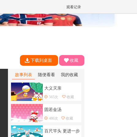
观看记录
✕
下载到桌面
收藏
故事列表
随便看看
我的收藏
大义灭亲
565次
收藏
固若金汤
486次
收藏
百尺竿头 更进一步