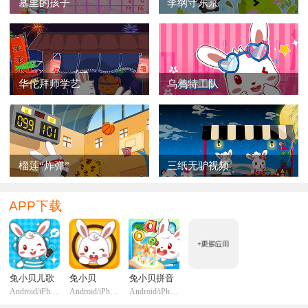
墓里的孩子
李纲守东京
华佗拜师学艺
乌鸦特工队
榴莲“炸弹”
三纸无驴视频
APP下载
兔小贝儿歌
兔小贝
兔小贝拼音
Android/iPhone/iPadi
Android/iPhone/iPadi
Android/iPhone/iPadi