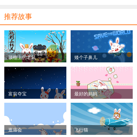
推荐故事
顶棚上的老鼠
矮个子鼻儿
富翁夺宝
最好的妈妈
逛庙会
飞行猫