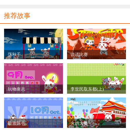
推荐故事
荡秋千
说谎比赛
玩物丧志
李世民取东都(上)
暗渡陈仓
火鸡大餐