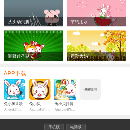
狮子兴匆匆地跑到湖边找大象，还没见到大象，就
听到大象跺脚所发出的砰砰响声。狮子加速地跑向大
象，却看到大象正气呼呼地直跺脚。
从头动到脚
节约用水
狮子问大象：你干嘛发这么大的脾气？
大象拼命摇晃着大耳朵，吼着：有只讨厌的小蚊
子，总想钻进我的耳朵里，害我都快痒死了。
鼹鼠过圣诞节
霍勒大妈
狮子离开了大象，心里暗自想着：原来体型这么巨
APP下载
大的大象，还会怕那么瘦小的蚊子，那我还有什么好抱
怨呢？毕竟鸡鸣也不过一天一次，而蚊子却是无时无刻
地骚扰着大象。这样想来，我可比他幸运多了。
狮子一边走，一边回头看着仍在跺脚的大象，心
兔小贝儿歌
兔小贝
兔小贝拼音
Android/iPhone/iPadi
Android/iPhone/iPadi
Android/iPhone/iPadi
想：天神要我来看看大象的情况，应该就是想告诉我，
谁都会遇上麻烦事，而它并无法帮助所有人。既然如
此，那我只好靠自己了！反正以后只要鸡鸣时，我就当
手机版
电脑版