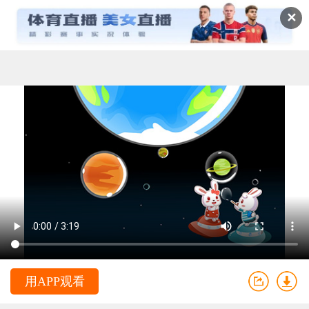
✕
用APP观看