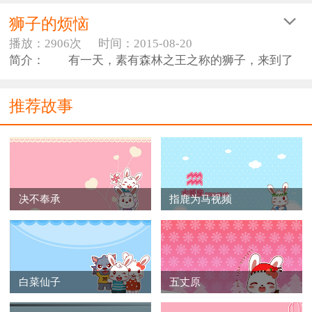
狮子的烦恼
播放：2906次
时间：2015-08-20
简介： 有一天，素有森林之王之称的狮子，来到了
天神面前：我很感谢你赐给我如此雄壮威武的体格，如
此强大无比的力气，让我有足够的能力统治这整座森
推荐故事
林。
天神听了，微笑地问：但是这不是你今天来找我的
目的吧！看起来你似乎为了某事而困扰呢！
狮子轻轻吼了一声，说：天神真是了解我啊！我今
决不奉承
指鹿为马视频
天来的确是有事相求。因为尽管我的能力再好，但是每
天鸡鸣的时候，我总是会被鸡鸣声给吓醒。神啊！祈求
您，再赐给我一个力量，让我不再被鸡鸣声给吓醒吧！
天神笑道：你去找大象吧，它会给你一个满意的答
白菜仙子
五丈原
复的。