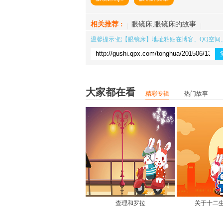
相关推荐 :
眼镜床,眼镜床的故事
温馨提示:把【
眼镜床
】地址粘贴在博客、QQ空间
大家都在看
精彩专辑
热门故事
查理和罗拉
关于十二