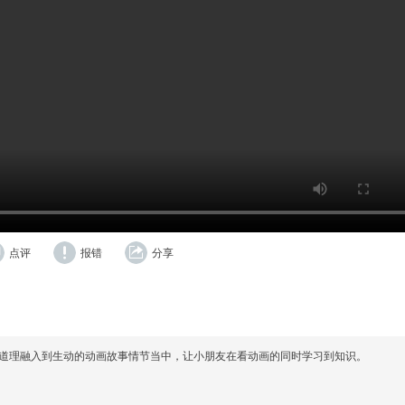
点评
报错
分享
道理融入到生动的动画故事情节当中，让小朋友在看动画的同时学习到知识。