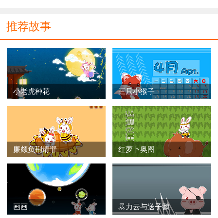
推荐故事
小老虎种花
三只小猴子
廉颇负荆请罪
红萝卜奥图
画画
暴力云与送子鹳