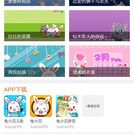
萧曹两相国
恋爱的狮子与农夫
拉拉的菜圃
钻木取火的传说
拇指姑娘（7）
借来的衣服
APP下载
兔小贝儿歌
兔小贝
兔小贝拼音
Android/iPhone/iPadi
Android/iPhone/iPadi
Android/iPhone/iPadi