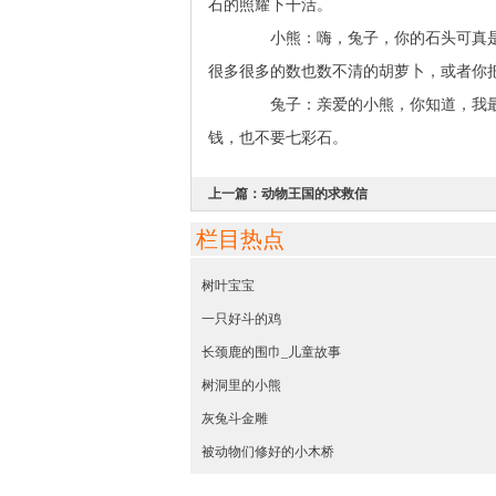
石的照耀下干活。
小熊：嗨，兔子，你的石头可真是
很多很多的数也数不清的胡萝卜，或者你
兔子：亲爱的小熊，你知道，我最
钱，也不要七彩石。
上一篇：
动物王国的求救信
栏目热点
树叶宝宝
一只好斗的鸡
长颈鹿的围巾_儿童故事
树洞里的小熊
灰兔斗金雕
被动物们修好的小木桥