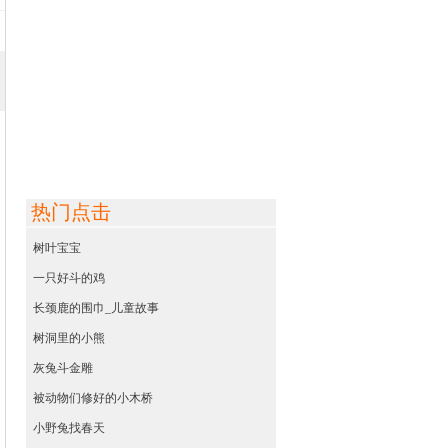
热门点击
树叶宝宝
一只好斗的鸡
长颈鹿的围巾_儿童故事
树洞里的小熊
灰兔斗金雕
被动物们修好的小木桥
小野兔找春天