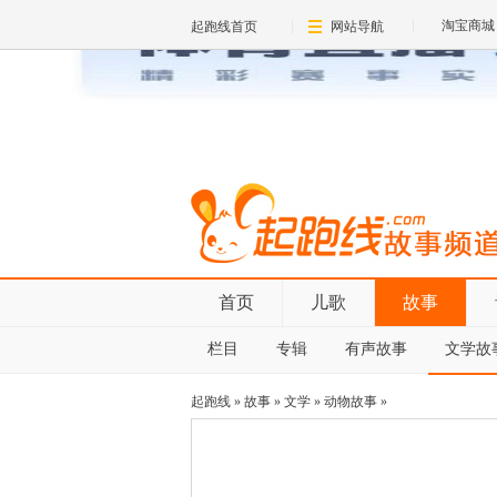
淘宝商城
起跑线首页
网站导航
首页
儿歌
故事
栏目
专辑
有声故事
文学故
起跑线
»
故事
»
文学
»
动物故事
»