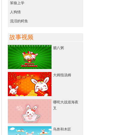
笨狼上学
人狗情
流泪的鳄鱼
故事视频
腊八粥
大姆指汤姆
哪咤大战巡海夜
叉
鸟兽和木匠