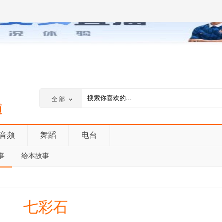
全 部
音频
舞蹈
电台
事
绘本故事
七彩石