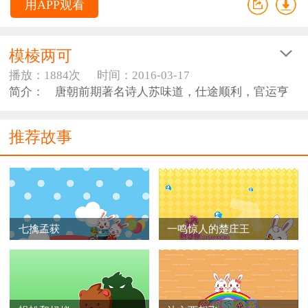
用APP观看
模棱两可
播放：1884次
时间：2016-03-17
简介： 唐朝前期著名诗人苏味道，仕途顺利，官运亨
通，仅做宰相前后长达数年之久。但他在位并没做出什
么突出成绩来。他老于世故，处事圆滑，他常对人
推荐故事
说：“处事不欲决断明白，若有错误，必贻咎谴，但摸稜
（léng）（同棱）以持两端可矣。”意思是：处理事情，
不要决断得太清楚，太明白，要是这样处理错了，必会
遭到追究和指责。只要模棱两可，哪边都抓不着（小辫
子）就行了。当时，人们根据他这种为人处世的特点，
给他取了一个绰号，叫“苏摸稜”。
七擒孟获
一鸣惊人的楚庄王