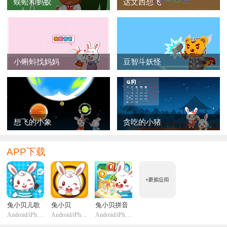
蜈蚣和蚂蚁
达文西想飞
小蝌蚪找妈妈
豆智斗妖怪
想飞的小象
贪吃的小猪
APP下载
兔小贝儿歌
兔小贝
兔小贝拼音
Android/iPhone/iPadi
Android/iPhone/iPadi
Android/iPhone/iPadi