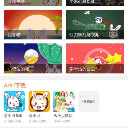
甘露事件
小呆办身份证
祖鲁猫
快刀斩乱麻视频
小依达的花
学干活的公主
APP下载
兔小贝儿歌
兔小贝
兔小贝拼音
Android/iPhone/iPadi
Android/iPhone/iPadi
Android/iPhone/iPadi