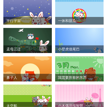
平行宇宙
一休和甜瓜
孟母三迁
小壁虎借尾巴
鼻子人
我需要所有的东西
太空船
小木偶寻找智慧