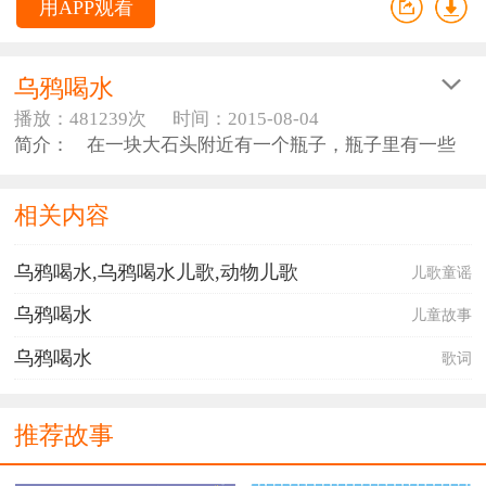
用APP观看
乌鸦喝水
播放：481239次
时间：2015-08-04
简介： 在一块大石头附近有一个瓶子，瓶子里有一些
水。
一只乌鸦又热又渴，飞到瓶子站着。但他喝不到水，
相关内容
因为瓶颈很长。
乌鸦想了想，然后飞走了。过了一会儿，他叼着一块
乌鸦喝水,乌鸦喝水儿歌,动物儿歌
儿歌童谣
小石子回来了。他把头伸到瓶子口上，然后把石子扔到
瓶子里。
乌鸦喝水
儿童故事
瓶子里的水涨到了瓶颈，他终于喝到了水，他非常开
心。
乌鸦喝水
歌词
推荐故事