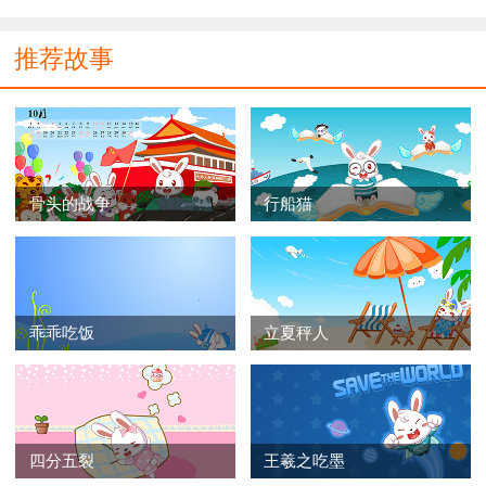
推荐故事
骨头的战争
行船猫
乖乖吃饭
立夏秤人
四分五裂
王羲之吃墨