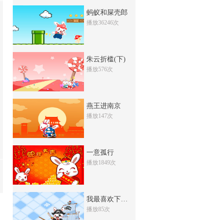
老鼠打扫记
蚂蚁和屎壳郎
播放36246次
638次
收藏
博士教学班
朱云折槛(下)
289次
收藏
播放576次
老摇椅上的汤姆
452次
收藏
燕王进南京
休战伤害
播放147次
433次
收藏
笼中鸟
一意孤行
451次
播放1849次
收藏
隐形墨水
155次
收藏
我最喜欢下雪了
播放85次
房子里的老鼠