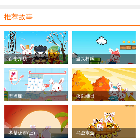
推荐故事
百步穿杨
当头棒喝
海盗船
夜以继日
孝基还财(上)
乌贼求全